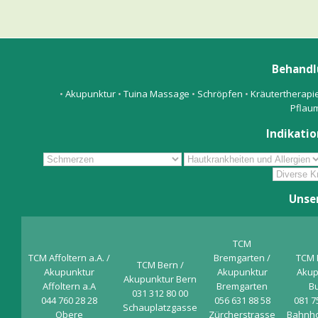
Behandl
•
Akupunktur
•
Tuina Massage
•
Schröpfen
•
Kräutertherapi
Pflau
Indikatio
Unse
TCM
TCM Affoltern a.A. /
Bremgarten /
TCM 
TCM Bern /
Akupunktur
Akupunktur
Akup
Akupunktur Bern
Affoltern a.A
Bremgarten
B
031 312 80 00
044 760 28 28
056 631 88 58
081 7
Schauplatzgasse
Obere
Zürcherstrasse
Bahnho