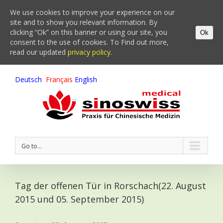
We use cookies to improve your experience on our
site and to show you relevant information. By
clicking “Ok” on this banner or using our site, you
Ok
consent to the use of cookies. To Find out more,
read our updated
privacy policy.
Deutsch
Français
English
Go to...
Tag der offenen Tür in Rorschach(22. August
2015 und 05. September 2015)