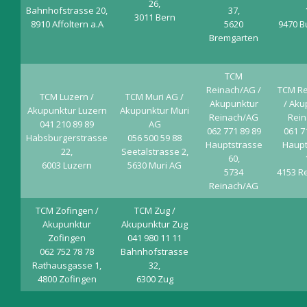
26,
Bahnhofstrasse 20,
37,
3011 Bern
8910 Affoltern a.A
5620
9470 B
Bremgarten
TCM
Reinach/AG /
TCM Re
TCM Luzern /
TCM Muri AG /
Akupunktur
/ Aku
Akupunktur Luzern
Akupunktur Muri
Reinach/AG
Rein
041 210 89 89
AG
062 771 89 89
061 7
Habsburgerstrasse
056 500 59 88
Hauptstrasse
Haupt
22,
Seetalstrasse 2,
60,
6003 Luzern
5630 Muri AG
5734
4153 R
Reinach/AG
TCM Zofingen /
TCM Zug /
Akupunktur
Akupunktur Zug
Zofingen
041 980 11 11
062 752 78 78
Bahnhofstrasse
Rathausgasse 1,
32,
4800 Zofingen
6300 Zug